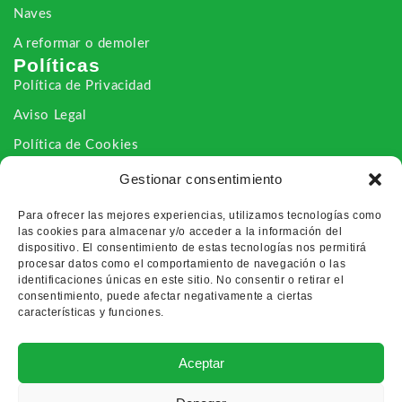
Naves
A reformar o demoler
Políticas
Política de Privacidad
Aviso Legal
Política de Cookies
Declaración de Accesibilidad
Gestionar consentimiento
Contacto
Para ofrecer las mejores experiencias, utilizamos tecnologías como
Nosotros
las cookies para almacenar y/o acceder a la información del
Vías de Contacto
dispositivo. El consentimiento de estas tecnologías nos permitirá
procesar datos como el comportamiento de navegación o las
identificaciones únicas en este sitio. No consentir o retirar el
consentimiento, puede afectar negativamente a ciertas
características y funciones.
© 2026 Inmobiliaria La Vega . Todos los derechos
reservados
Aceptar
Sitio web creado por Voy Comunicación