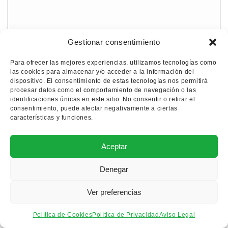
Gestionar consentimiento
Amor de Dios
Amor de Dios bloque para
Para ofrecer las mejores experiencias, utilizamos tecnologías como
las cookies para almacenar y/o acceder a la información del
reformar
dispositivo. El consentimiento de estas tecnologías nos permitirá
49.000€
procesar datos como el comportamiento de navegación o las
identificaciones únicas en este sitio. No consentir o retirar el
Ver propiedad
consentimiento, puede afectar negativamente a ciertas
características y funciones.
Aceptar
Denegar
Para reformar
Ver preferencias
Política de Cookies
Política de Privacidad
Aviso Legal